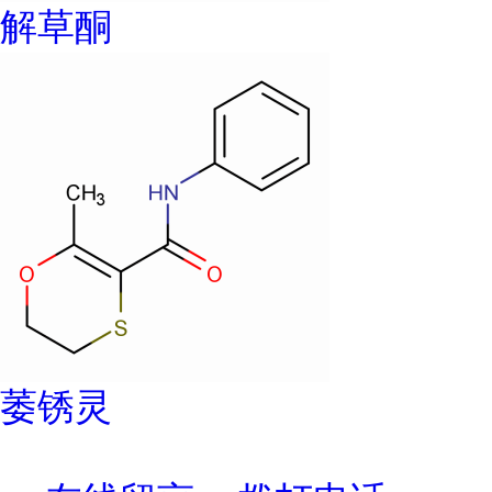
解草酮
萎锈灵