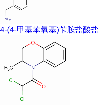
4-(4-甲基苯氧基)苄胺盐酸盐