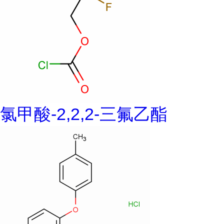
氯甲酸-2,2,2-三氟乙酯